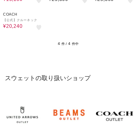
シャツ
20%OFF
COACH
【公式】クルーネック
¥20,240
4
4
件 /
件中
スウェットの取り扱いショップ