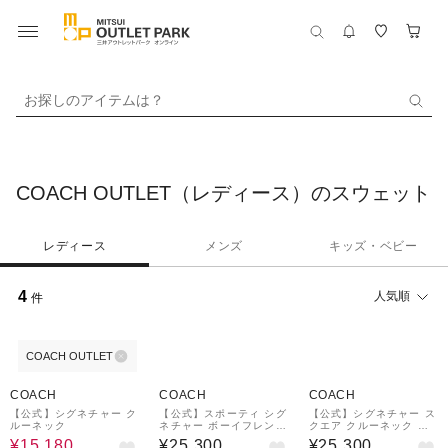
お探しのアイテムは？
COACH OUTLET（レディース）のスウェット
レディース
メンズ
キッズ・ベビー
4
人気順
件
COACH OUTLET
40%OFF
COACH
COACH
COACH
【公式】シグネチャー ク
【公式】スポーティ シグ
【公式】シグネチャー ス
ルーネック
ネチャー ボーイフレンド
クエア クルーネック セ
クルーネック スウェット
ーター
¥15,180
¥25,300
¥25,300