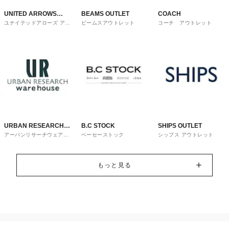
UNITED ARROWS
BEAMS OUTLET
COACH
ユナイテッドアローズ アウ
ビームスアウトレット
コーチ アウトレット
OUTLET
トレット
URBAN RESEARCH
B.C STOCK
SHIPS OUTLET
アーバンリサーチウェアハ
ベーセーストック
シップス アウトレット
ware house
ウス
もっと見る