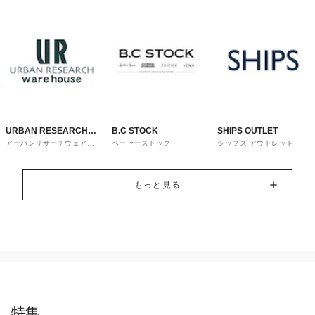
URBAN RESEARCH
B.C STOCK
SHIPS OUTLET
アーバンリサーチウェアハ
ベーセーストック
シップス アウトレット
ware house
ウス
もっと見る
特集