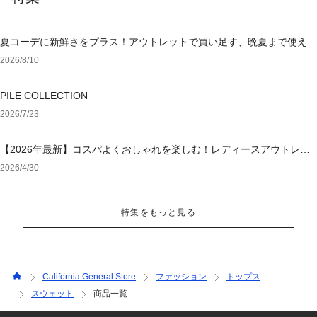
夏コーデに新鮮さをプラス！アウトレットで買い足す、晩夏まで使える
アイテム
2026/8/10
PILE COLLECTION
2026/7/23
【2026年最新】コスパよくおしゃれを楽しむ！レディースアウトレッ
トおすすめブランド特集
2026/4/30
特集をもっと見る
California General Store
ファッション
トップス
スウェット
商品一覧