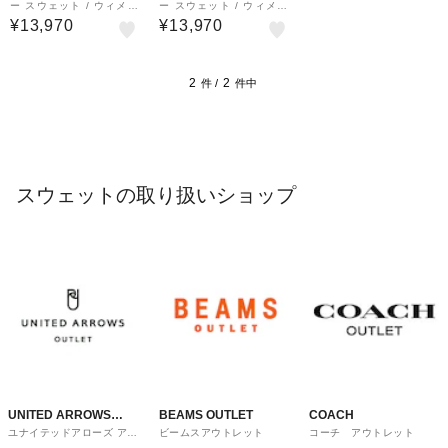
ー スウェット / ウィメン
ー スウェット / ウィメン
ズ
ズ
¥13,970
¥13,970
2
2
件 /
件中
スウェットの取り扱いショップ
UNITED ARROWS
BEAMS OUTLET
COACH
ユナイテッドアローズ アウ
ビームスアウトレット
コーチ アウトレット
OUTLET
トレット