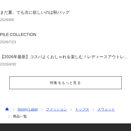
まだ夏。でも次に欲しいのは秋バッグ
2026/8/6
PILE COLLECTION
2026/7/23
【2026年最新】コスパよくおしゃれを楽しむ！レディースアウトレッ
トおすすめブランド特集
2026/4/30
特集をもっと見る
Sonny Label
ファッション
トップス
スウェット
商品一覧