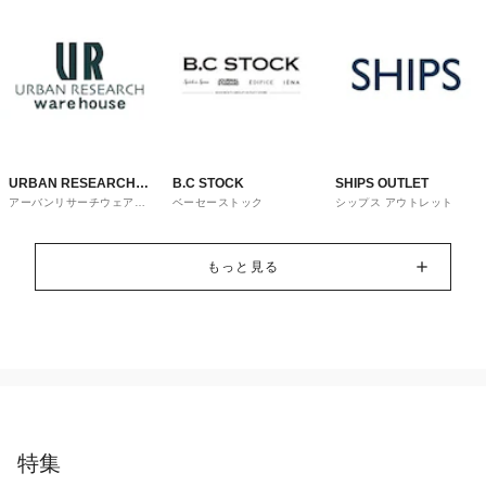
URBAN RESEARCH
B.C STOCK
SHIPS OUTLET
アーバンリサーチウェアハ
ベーセーストック
シップス アウトレット
ware house
ウス
もっと見る
特集