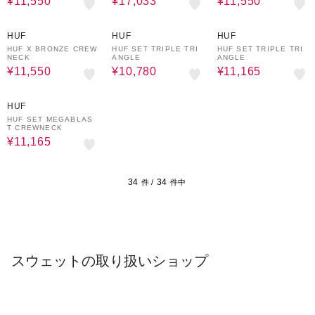
¥11,550
¥17,033
¥11,550
30%OFF
30%OFF
30%OFF
HUF
HUF
HUF
HUF X BRONZE CREW
HUF SET TRIPLE TRI
HUF SET TRIPLE TRI
NECK
ANGLE
ANGLE
¥11,550
¥10,780
¥11,165
30%OFF
HUF
HUF SET MEGABLAS
T CREWNECK
¥11,165
34
34
件 /
件中
スウェットの取り扱いショップ