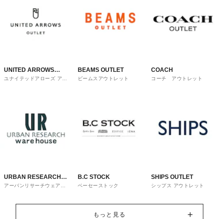
UNITED ARROWS
BEAMS OUTLET
COACH
ユナイテッドアローズ アウ
ビームスアウトレット
コーチ アウトレット
OUTLET
トレット
URBAN RESEARCH
B.C STOCK
SHIPS OUTLET
アーバンリサーチウェアハ
ベーセーストック
シップス アウトレット
ware house
ウス
もっと見る