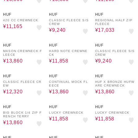
30%OFF
30%OFF
5%OFF
HUF
HUF
HUF
420 CC CREWNECK
CLASSIC FLEECE S/S
REGIONAL HALF ZIP
CREW
FLEECE
¥11,165
¥9,240
¥17,033
30%OFF
30%OFF
30%OFF
HUF
HUF
HUF
MASON CREWNECK F
HARD NOTE CREWNE
CLASSIC FLEECE S/S
LEECE
CK
CREW
¥13,860
¥11,858
¥9,240
30%OFF
30%OFF
30%OFF
HUF
HUF
HUF
CLASSIC FLEECE CR
CONTINUAL MOCK FL
HUF X BRONZE HUFW
EW
EECE
ARE CREWNECK
¥12,320
¥13,860
¥13,860
30%OFF
30%OFF
30%OFF
HUF
HUF
HUF
BIG BLOCK 1/4 ZIP F
LUCKY CREWNECK
LUCKY CREWNECK
RENCH TERRY
¥11,858
¥11,858
¥13,860
30%OFF
30%OFF
30%OFF
HUF
HUF
HUF