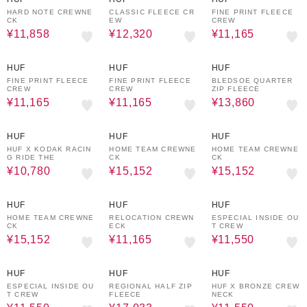
HARD NOTE CREWNE
CLASSIC FLEECE CR
FINE PRINT FLEECE
CK
EW
CREW
¥11,858
¥12,320
¥11,165
30%OFF
30%OFF
30%OFF
HUF
HUF
HUF
FINE PRINT FLEECE
FINE PRINT FLEECE
BLEDSOE QUARTER
CREW
CREW
ZIP FLEECE
¥11,165
¥11,165
¥13,860
30%OFF
5%OFF
5%OFF
HUF
HUF
HUF
HUF X KODAK RACIN
HOME TEAM CREWNE
HOME TEAM CREWNE
G RIDE THE
CK
CK
¥10,780
¥15,152
¥15,152
5%OFF
30%OFF
30%OFF
HUF
HUF
HUF
HOME TEAM CREWNE
RELOCATION CREWN
ESPECIAL INSIDE OU
CK
ECK
T CREW
¥15,152
¥11,165
¥11,550
30%OFF
5%OFF
30%OFF
HUF
HUF
HUF
ESPECIAL INSIDE OU
REGIONAL HALF ZIP
HUF X BRONZE CREW
T CREW
FLEECE
NECK