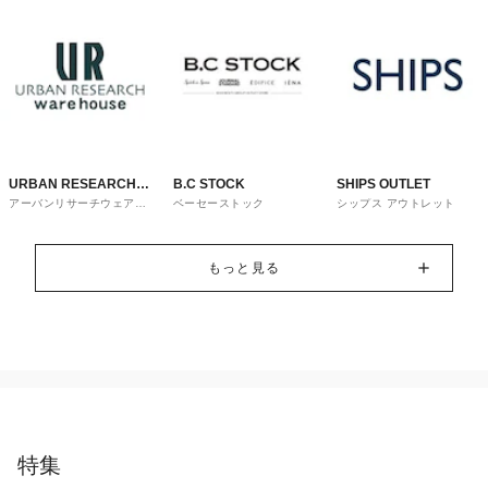
URBAN RESEARCH
B.C STOCK
SHIPS OUTLET
アーバンリサーチウェアハ
ベーセーストック
シップス アウトレット
ware house
ウス
もっと見る
特集