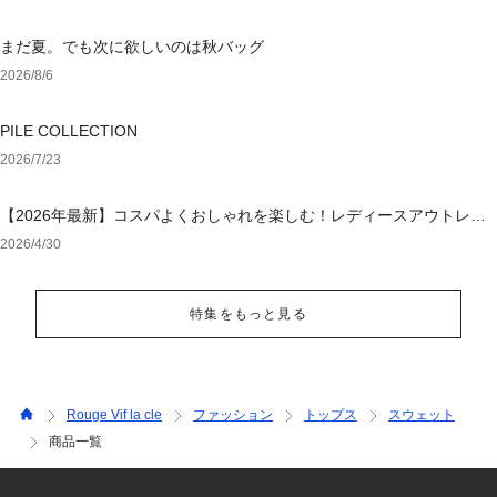
まだ夏。でも次に欲しいのは秋バッグ
2026/8/6
PILE COLLECTION
2026/7/23
【2026年最新】コスパよくおしゃれを楽しむ！レディースアウトレッ
トおすすめブランド特集
2026/4/30
特集をもっと見る
Rouge Vif la cle
ファッション
トップス
スウェット
商品一覧