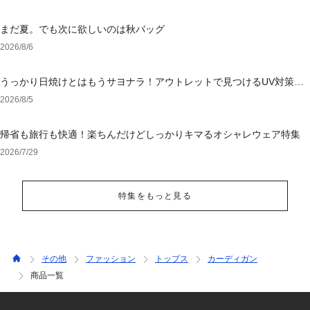
まだ夏。でも次に欲しいのは秋バッグ
2026/8/6
うっかり日焼けとはもうサヨナラ！アウトレットで見つけるUV対策ウ
ェア
2026/8/5
帰省も旅行も快適！楽ちんだけどしっかりキマるオシャレウェア特集
2026/7/29
特集をもっと見る
その他
ファッション
トップス
カーディガン
商品一覧