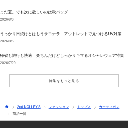
まだ夏。でも次に欲しいのは秋バッグ
2026/8/6
うっかり日焼けとはもうサヨナラ！アウトレットで見つけるUV対策ウ
ェア
2026/8/5
帰省も旅行も快適！楽ちんだけどしっかりキマるオシャレウェア特集
2026/7/29
特集をもっと見る
2nd NOLLEY'S
ファッション
トップス
カーディガン
商品一覧