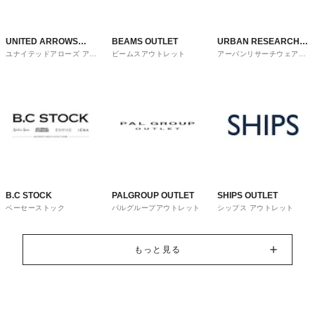
UNITED ARROWS
BEAMS OUTLET
URBAN RESEARCH
ユナイテッドアローズ アウ
ビームスアウトレット
アーバンリサーチウェアハ
OUTLET
ware house
トレット
ウス
B.C STOCK
PALGROUP OUTLET
SHIPS OUTLET
ベーセーストック
パルグループアウトレット
シップス アウトレット
もっと見る