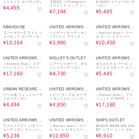
UTLET
UTLET
UTLET
トリコット カーディガン
【別注】＜Champion＞
KIVANC イージーカーデ
スウェット ジップ リブ
ィガン
¥4,455
ブルゾン
¥7,194
¥5,445
40%OFF
50%OFF
50%OFF
ABAHOUSE
UNITED ARROWS O
UNITED ARROWS O
UTLET
UTLET
【ノーカラー】ライト ジ
ハイゲージカーディガン
＜Steven Alan＞ ウー
ョーゼット カーディガン
＋Tシャツ ブラック -セ
ル カット ドライバーズ
/ ボタンレスカーディガ
ットアイテム・ハンドウ
ベスト
¥10,164
¥3,960
¥10,450
ン
ォッシャブル-＜A DAY I
N THE LIFE＞
40%OFF
50%OFF
50%OFF
UNITED ARROWS O
NOLLEY'S OUTLET
UNITED ARROWS O
UTLET
UTLET
＜Steven Alan＞ エア
シアージャガード ボタ
ポリエステル ウール ミ
ーハミルトン ドライバー
ンレスカーディガン
ラノリブ Vネック カーデ
ズ ニット
ィガン
¥17,160
¥4,730
¥5,445
50%OFF
50%OFF
40%OFF
URBAN RESEARCH
UNITED ARROWS O
UNITED ARROWS O
ware house
UTLET
UTLET
ウール混 フィッシャーマ
ドビー ワッフル カーデ
＜Steven Alan＞ ブラ
ンカーディガン
ィガンジャケット＜A DA
ッシュド CTN/PE ドラ
Y IN THE LIFE＞
イバーズ ニット ブルゾ
¥4,494
¥4,950
¥17,160
ン
30%OFF
50%OFF
40%OFF
UNITED ARROWS O
UNITED ARROWS O
SHIPS OUTLET
UTLET
UTLET
アブストラクト パターン
＜Steven Alan＞ ウー
BENCH MARKING SHI
カーディガン-ウォッシャ
ル カット レギュラーカ
RT: シアー ニット Vカー
ブル-＜A DAY IN THE
ラー ブルゾン
ディガン
¥5,236
¥12,650
¥8,910
LIFE＞