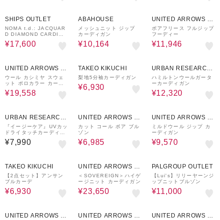
50%OFF
40%OFF
40%OFF
SHIPS OUTLET
ABAHOUSE
UNITED ARROWS O
UTLET
NOMA t.d.: JACQUAR
メッシュニット ジップ
ボアフリース フルジップ
D DIAMOND CARDIGA
カーディガン
フーディー
N
¥17,600
¥10,164
¥11,946
30%OFF
30%OFF
20%OFF
UNITED ARROWS O
TAKEO KIKUCHI
URBAN RESEARCH
UTLET
ware house
ウール カシミヤ スウェ
梨地5分袖カーディガン
ハミルトンウールガータ
ット ポロカラー カーデ
ーカーディガン
¥6,930
ィガン
¥19,558
¥12,320
50%OFF
40%OFF
URBAN RESEARCH
UNITED ARROWS O
UNITED ARROWS O
ware house
UTLET
UTLET
『イージーケア』UVカッ
カット コール ボア ブル
ミルドウール ジップ カ
ドライタッチカーディガ
ゾン
ーディガン
ン+刺繍Tシャツセット
¥7,990
¥6,985
¥9,570
30%OFF
50%OFF
60%OFF
TAKEO KIKUCHI
UNITED ARROWS O
PALGROUP OUTLET
UTLET
【2点セット】アンサン
＜SOVEREIGN＞ハイゲ
【Lui's】リリーヤーンジ
ブルカーデ
ージニット カーディガン
ップニットブルゾン
¥6,930
¥23,650
¥11,000
50%OFF
30%OFF
30%OFF
UNITED ARROWS O
UNITED ARROWS O
UNITED ARROWS O