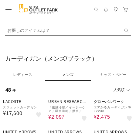
お探しのアイテムは？
カーディガン（メンズ/ブラック）
レディース
メンズ
キッズ・ベビー
48
人気順
件
70%OFF
50%OFF
LACOSTE
URBAN RESEARCH
グローバルワーク
ware house
スウェットカーデガン
『接触冷感／イージーケ
エアかるカーディガン/9
ア／吸水速乾／撥水／防
92238
¥17,600
汚』高機能シアサッカー
¥2,097
¥2,475
半袖カーディガン(楽着シ
リーズ)
50%OFF
40%OFF
50%OFF
UNITED ARROWS O
UNITED ARROWS O
UNITED ARROWS O