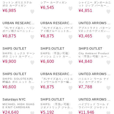
UTLET
UTLET
UTLET
コットン ポリエステル
シアー カーディガン
シャイニー ダンボールニ
ポロ カーディガン
ット ジップ パーカー＜A
¥6,545
DAY IN THE LIFE＞
¥6,985
¥4,851
50%OFF
50%OFF
50%OFF
URBAN RESEARCH
URBAN RESEARCH
UNITED ARROWS O
ware house
ware house
UTLET
『XLサイズあり』ヘリン
『XLサイズあり』バーズ
アブストラクト パターン
ボーン柄クルーニットカ
アイ柄クルーニットカー
Vネックカーディガン-ウ
ーディガン
ディガン
ォッシャブル-＜A DAY I
¥6,875
¥6,875
¥3,465
N THE LIFE＞
50%OFF
50%OFF
60%OFF
SHIPS OUTLET
SHIPS OUTLET
SHIPS OUTLET
SHIPS: ミックス ヤーン
SHIPS:〈手洗い可能〉
City Ambient Product
ポロ ニット カーディガ
メッシュ ニット カーデ
s:〈手洗い可能〉ループ
ン カバーオール
ィガン
ヤーン ワイドリブ カー
¥9,900
¥6,600
¥4,840
ディガン
60%OFF
50%OFF
40%OFF
SHIPS OUTLET
URBAN RESEARCH
UNITED ARROWS O
ware house
UTLET
SHIPS: SOLOTEX(R)
『XLサイズあり』ハミル
ハミルトン ウール ナイ
畔編み ポロ ニット カー
トンウールガーター編み
ロン カーディガン
ディガン
Vネックカーディガン
¥6,600
¥6,875
¥7,788
30%OFF
60%OFF
40%OFF
Saturdays NYC
SHIPS OUTLET
UNITED ARROWS O
UTLET
MICHAEL HIGH GUAG
SHIPS: 〈手洗い可能〉
ハイブリッド ウール ド
E KNIT CARDIGAN
ジオメトリック ジャカー
ライバーズ ジャケット
ド カーディガン
¥24,640
¥5,192
¥11,946