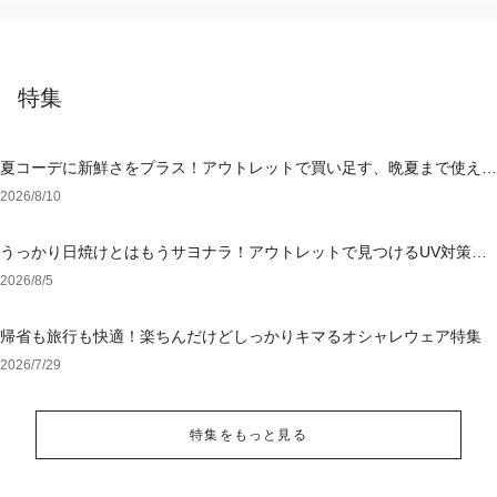
特集
夏コーデに新鮮さをプラス！アウトレットで買い足す、晩夏まで使える
アイテム
2026/8/10
うっかり日焼けとはもうサヨナラ！アウトレットで見つけるUV対策ウ
ェア
2026/8/5
帰省も旅行も快適！楽ちんだけどしっかりキマるオシャレウェア特集
2026/7/29
特集をもっと見る