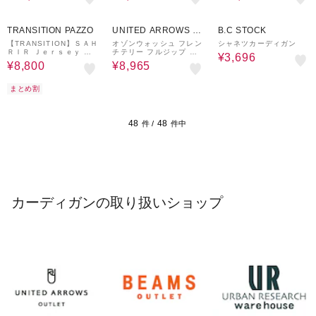
50%OFF
¥500
50%OFF
30%OFF
クーポン
TRANSITION PAZZO
UNITED ARROWS O
B.C STOCK
UTLET
【TRANSITION】ＳＡＨ
オゾンウォッシュ フレン
シャネツカーディガン
ＲＩＲ Ｊｅｒｓｅｙ コ
チテリー フルジップ フ
¥3,696
ーディガン
ーディー
¥8,800
¥8,965
まとめ割
48
48
件 /
件中
カーディガンの取り扱いショップ