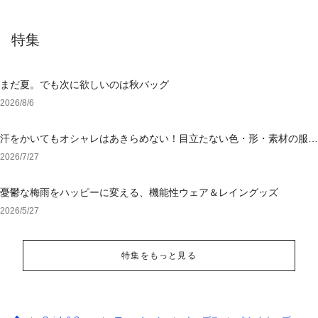
特集
まだ夏。でも次に欲しいのは秋バッグ
2026/8/6
汗をかいてもオシャレはあきらめない！目立たない色・形・素材の服を
アウトレットで
2026/7/27
憂鬱な梅雨をハッピーに変える、機能性ウェア＆レイングッズ
2026/5/27
特集をもっと見る