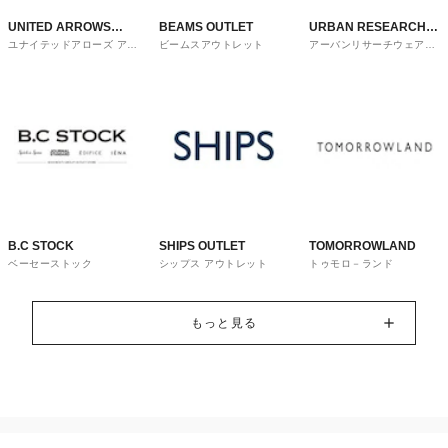
UNITED ARROWS
BEAMS OUTLET
URBAN RESEARCH
ユナイテッドアローズ アウ
ビームスアウトレット
アーバンリサーチウェアハ
OUTLET
ware house
トレット
ウス
B.C STOCK
SHIPS OUTLET
TOMORROWLAND
ベーセーストック
シップス アウトレット
トゥモロ－ランド
もっと見る