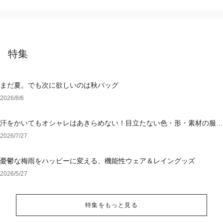
特集
まだ夏。でも次に欲しいのは秋バッグ
2026/8/6
汗をかいてもオシャレはあきらめない！目立たない色・形・素材の服を
アウトレットで
2026/7/27
憂鬱な梅雨をハッピーに変える、機能性ウェア＆レイングッズ
2026/5/27
特集をもっと見る