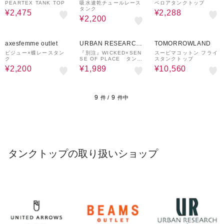
UTLET
PEARTEX TANK TOP
吸水速乾チュールレース
ベロアタンクトップ
タンク
¥2,475
¥2,288
¥2,200
42%OFF
48%OFF
40%OFF
axesfemme outlet
URBAN RESEARCH
TOMORROWLAND
ware house
ビジュー×蝶レースタン
『別注』WICKED×SEN
スーピマコットン フライ
ク
SE OF PLACE タンク
スタンクトップ
トップ
¥2,200
¥1,989
¥10,560
9
9
件 /
件中
タンクトップの取り扱いショップ