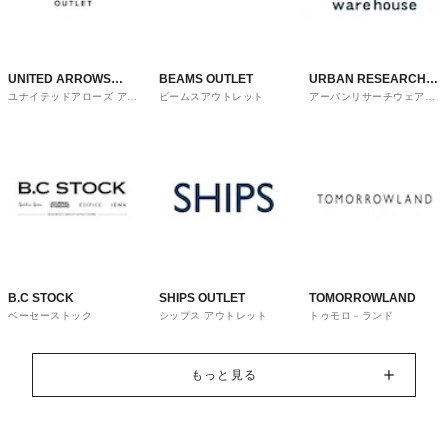
UNITED ARROWS
BEAMS OUTLET
URBAN RESEARCH
ユナイテッドアローズ アウ
ビームスアウトレット
アーバンリサーチウェアハ
OUTLET
ware house
トレット
ウス
B.C STOCK
SHIPS OUTLET
TOMORROWLAND
ベーセーストック
シップス アウトレット
トゥモロ－ランド
もっと見る