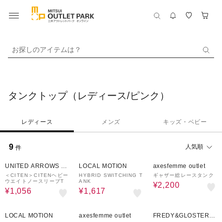
お探しのアイテムは？
タンクトップ（レディース/ピンク）
レディース
メンズ
キッズ・ベビー
9
人気順
件
70%OFF
70%OFF
20%OFF
UNITED ARROWS O
LOCAL MOTION
axesfemme outlet
UTLET
＜CITEN＞CITENヘビー
HYBRID SWITCHING T
ギャザー総レースタンク
ウエイトノースリーブT
ANK
¥2,200
¥1,056
¥1,617
50%OFF
25%OFF
60%OFF
LOCAL MOTION
axesfemme outlet
FREDY&GLOSTER O