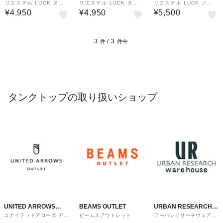
リエステル LUCK タン
リエステル LUCK タン
リエステル LUCK ノー
クトップ 吸水速乾 UV軽
クトップ 吸水速乾 UV軽
スリーブ Tシャツ 吸水速
¥4,950
¥4,950
¥5,500
減
減
乾 UV軽減
3
3
件 /
件中
タンクトップの取り扱いショップ
UNITED ARROWS
BEAMS OUTLET
URBAN RESEARCH
ユナイテッドアローズ アウ
ビームスアウトレット
アーバンリサーチウェアハ
OUTLET
ware house
トレット
ウス