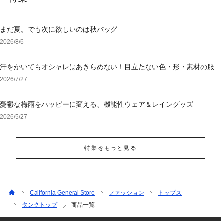
まだ夏。でも次に欲しいのは秋バッグ
2026/8/6
汗をかいてもオシャレはあきらめない！目立たない色・形・素材の服を
アウトレットで
2026/7/27
憂鬱な梅雨をハッピーに変える、機能性ウェア＆レイングッズ
2026/5/27
特集をもっと見る
California General Store
ファッション
トップス
タンクトップ
商品一覧