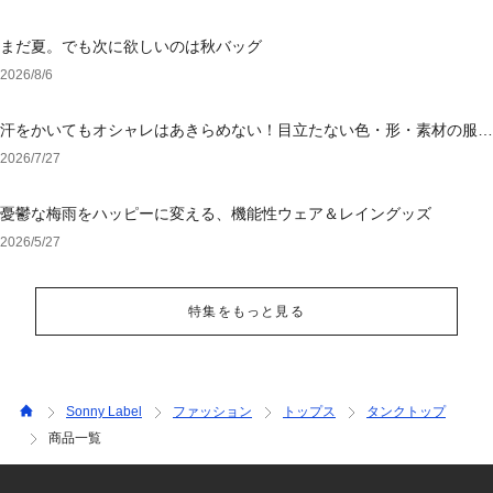
まだ夏。でも次に欲しいのは秋バッグ
2026/8/6
汗をかいてもオシャレはあきらめない！目立たない色・形・素材の服を
アウトレットで
2026/7/27
憂鬱な梅雨をハッピーに変える、機能性ウェア＆レイングッズ
2026/5/27
特集をもっと見る
Sonny Label
ファッション
トップス
タンクトップ
商品一覧