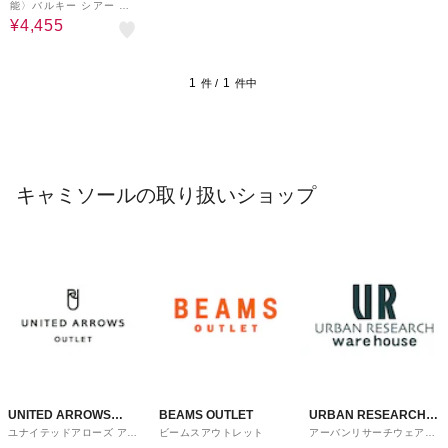
能〉バルキー シアー フ
レア ニット キャミソー
¥4,455
ル
1
1
件 /
件中
キャミソールの取り扱いショップ
UNITED ARROWS
BEAMS OUTLET
URBAN RESEARCH
ユナイテッドアローズ アウ
ビームスアウトレット
アーバンリサーチウェアハ
OUTLET
ware house
トレット
ウス