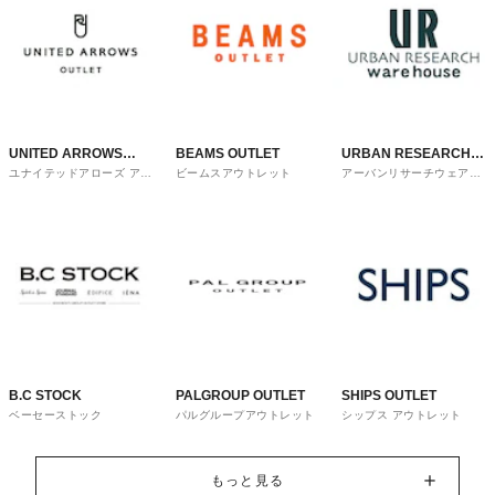
UNITED ARROWS
BEAMS OUTLET
URBAN RESEARCH
ユナイテッドアローズ アウ
ビームスアウトレット
アーバンリサーチウェアハ
OUTLET
ware house
トレット
ウス
B.C STOCK
PALGROUP OUTLET
SHIPS OUTLET
ベーセーストック
パルグループアウトレット
シップス アウトレット
もっと見る