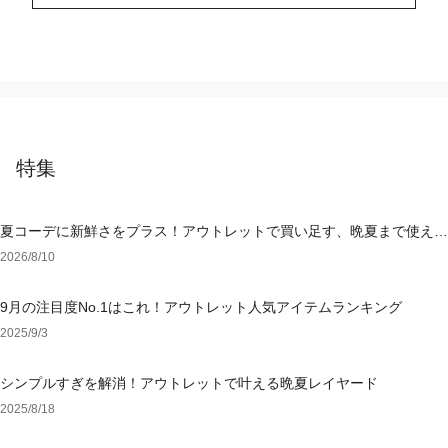
特集
夏コーデに新鮮さをプラス！アウトレットで買い足す、晩夏まで使える
アイテム
2026/8/10
9月の注目度No.1はこれ！アウトレット人気アイテムランキング
2025/9/3
シンプルすぎを解消！アウトレットで叶える晩夏レイヤード
2025/8/18