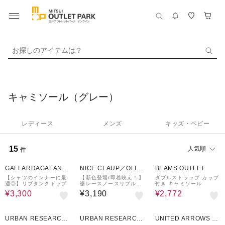
お探しのアイテムは？
キャミソール（グレー）
レディース
メンズ
キッズ・ベビー
15
人気順
件
23%OFF
30%OFF
GALLARDAGALANT
NICE CLAUP／OLIV
BEAMS OUTLET
E
E des OLIVE
【シャツのインナーに最
【新色登場/即着映え！】
ダブルストラップ カップ
適◎】リブタンクトップ
裾レースノースリプルオ
付き キャミソール
ーバー
¥3,300
¥3,190
¥2,772
60%OFF
70%OFF
70%OFF
URBAN RESEARCH
URBAN RESEARCH
UNITED ARROWS O