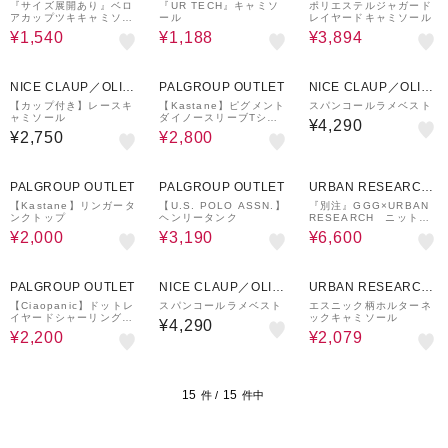
ware house
ware house
UTLET
『サイズ展開あり』ベロ
『UR TECH』キャミソ
ポリエステルジャガード
アカップツキキャミソー
ール
レイヤードキャミソール
ル
¥1,540
¥1,188
¥3,894
57%OFF
NICE CLAUP／OLIV
PALGROUP OUTLET
NICE CLAUP／OLIV
E des OLIVE
E des OLIVE
【カップ付き】レースキ
【Kastane】ピグメント
スパンコールラメベスト
ャミソール
ダイノースリーブTシャ
¥4,290
ツ
¥2,750
¥2,800
59%OFF
19%OFF
50%OFF
PALGROUP OUTLET
PALGROUP OUTLET
URBAN RESEARCH
ware house
【Kastane】リンガータ
【U.S. POLO ASSN.】
『別注』GGG×URBAN
ンクトップ
ヘンリータンク
RESEARCH ニットキ
ャミソール
¥2,000
¥3,190
¥6,600
60%OFF
70%OFF
PALGROUP OUTLET
NICE CLAUP／OLIV
URBAN RESEARCH
E des OLIVE
ware house
【Ciaopanic】ドットレ
スパンコールラメベスト
エスニック柄ホルターネ
イヤードシャーリングタ
ックキャミソール
¥4,290
ンクトップ
¥2,200
¥2,079
15
15
件 /
件中