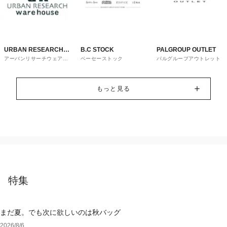
URBAN RESEARCH
B.C STOCK
PALGROUP OUTLET
アーバンリサーチウェアハ
ベーセーストック
パルグループアウトレット
ware house
ウス
もっと見る
特集
まだ夏。でも次に欲しいのは秋バッグ
2026/8/6