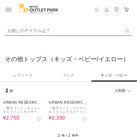
お探しのアイテムは？
その他トップス（キッズ・ベビー/イエロー）
レディース
メンズ
キッズ・ベビー
2
人気順
件
50%OFF
60%OFF
URBAN RESEARCH
URBAN RESEARCH
ware house
ware house
『親子リンク』オリエン
『親子リンク』ウエスト
タルプリントギャザース
タックフレアスカート(KI
カート(KIDS)
DS)
¥2,750
¥2,200
2
2
件 /
件中