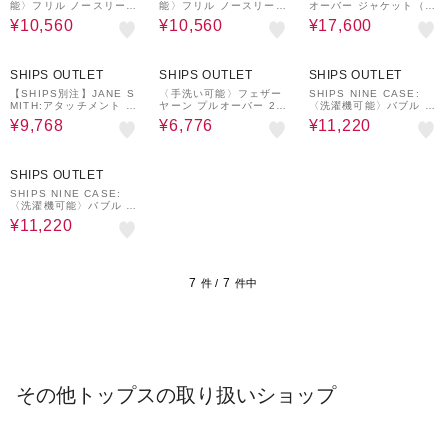
能〉フリル ノースリーブ
能〉フリル ノースリーブ
オーバー ジャケット（セ
トップス
トップス
ットアップ対応）
¥10,560
¥10,560
¥17,600
60%OFF
60%OFF
40%OFF
SHIPS OUTLET
SHIPS OUTLET
SHIPS OUTLET
【SHIPS別注】JANE S
〈手洗い可能〉フェザー
SHIPS NINE CASE:
MITH:アタッチメント プ
ヤーン プルオーバー 24
〈洗濯機可能〉バブル ヘ
ルオーバー ◇
SS ◇
ム トップス
¥9,768
¥6,776
¥11,220
40%OFF
SHIPS OUTLET
SHIPS NINE CASE:
〈洗濯機可能〉バブル ヘ
ム トップス
¥11,220
7
7
件 /
件中
その他トップスの取り扱いショップ