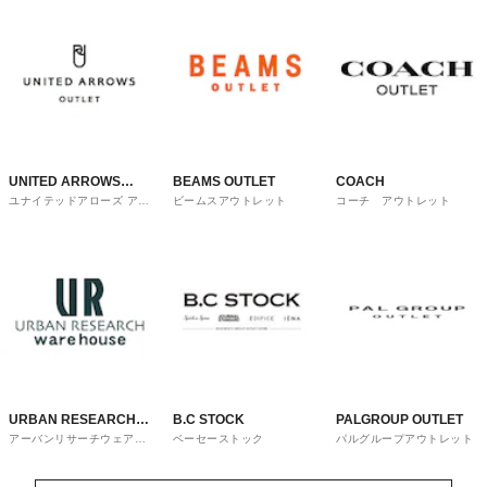
UNITED ARROWS
BEAMS OUTLET
COACH
ユナイテッドアローズ アウ
ビームスアウトレット
コーチ アウトレット
OUTLET
トレット
URBAN RESEARCH
B.C STOCK
PALGROUP OUTLET
アーバンリサーチウェアハ
ベーセーストック
パルグループアウトレット
ware house
ウス