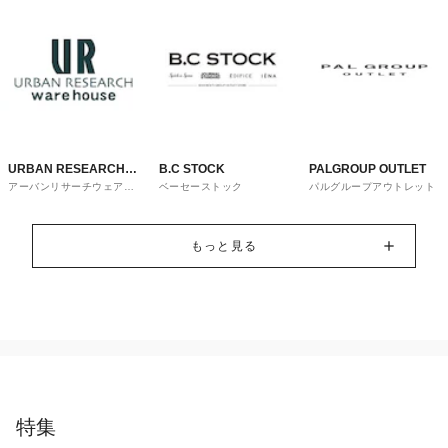
URBAN RESEARCH
B.C STOCK
PALGROUP OUTLET
アーバンリサーチウェアハ
ベーセーストック
パルグループアウトレット
ware house
ウス
もっと見る
特集