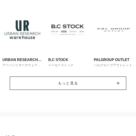
トレット
URBAN RESEARCH
B.C STOCK
PALGROUP OUTLET
アーバンリサーチウェアハ
ベーセーストック
パルグループアウトレット
ware house
ウス
もっと見る