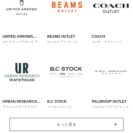
UNITED ARROWS
BEAMS OUTLET
COACH
ユナイテッドアローズ アウ
ビームスアウトレット
コーチ アウトレット
OUTLET
トレット
URBAN RESEARCH
B.C STOCK
PALGROUP OUTLET
アーバンリサーチウェアハ
ベーセーストック
パルグループアウトレット
ware house
ウス
もっと見る