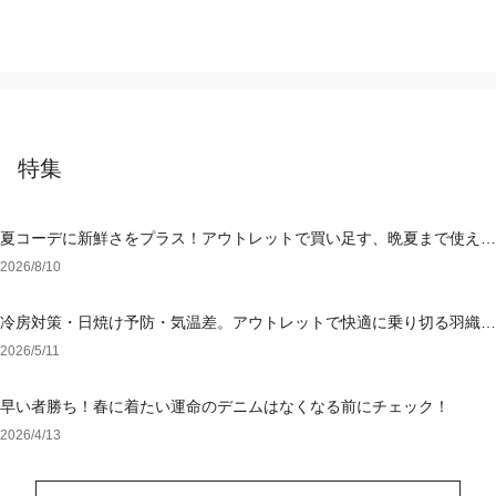
特集
夏コーデに新鮮さをプラス！アウトレットで買い足す、晩夏まで使える
アイテム
2026/8/10
冷房対策・日焼け予防・気温差。アウトレットで快適に乗り切る羽織り
選び
2026/5/11
早い者勝ち！春に着たい運命のデニムはなくなる前にチェック！
2026/4/13