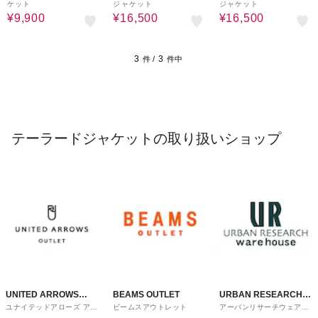
ケット
ジャケット
ジャケット
¥9,900
¥16,500
¥16,500
3
3
件 /
件中
テーラードジャケットの取り扱いショップ
UNITED ARROWS
BEAMS OUTLET
URBAN RESEARCH
ユナイテッドアローズ アウ
ビームスアウトレット
アーバンリサーチウェアハ
OUTLET
ware house
トレット
ウス