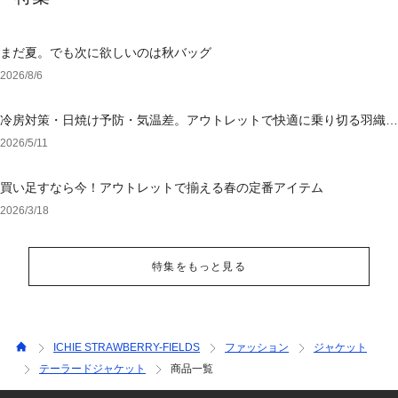
まだ夏。でも次に欲しいのは秋バッグ
2026/8/6
冷房対策・日焼け予防・気温差。アウトレットで快適に乗り切る羽織り
選び
2026/5/11
買い足すなら今！アウトレットで揃える春の定番アイテム
2026/3/18
特集をもっと見る
ICHIE STRAWBERRY-FIELDS
ファッション
ジャケット
テーラードジャケット
商品一覧