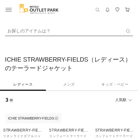
お探しのアイテムは？
ICHIE STRAWBERRY-FIELDS（レディース）
のテーラードジャケット
レディース
メンズ
キッズ・ベビー
3
人気順
件
ICHIE STRAWBERRY-FIELDS
50%OFF
50%OFF
50%OFF
STRAWBERRY-FIEL
STRAWBERRY-FIEL
STRAWBERRY-FIEL
DS
DS
DS
リネンライクダブルジャ
コンフォートテーラード
コンフォートテーラード