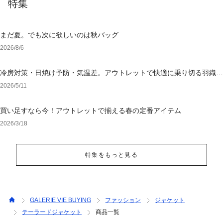
特集
まだ夏。でも次に欲しいのは秋バッグ
2026/8/6
冷房対策・日焼け予防・気温差。アウトレットで快適に乗り切る羽織り
選び
2026/5/11
買い足すなら今！アウトレットで揃える春の定番アイテム
2026/3/18
特集をもっと見る
GALERIE VIE BUYING
ファッション
ジャケット
テーラードジャケット
商品一覧