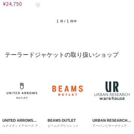
¥24,750
1
1
件 /
件中
テーラードジャケットの取り扱いショップ
UNITED ARROWS
BEAMS OUTLET
URBAN RESEARCH
ユナイテッドアローズ アウ
ビームスアウトレット
アーバンリサーチウェアハ
OUTLET
ware house
トレット
ウス