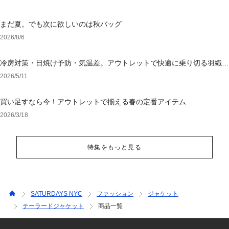
まだ夏。でも次に欲しいのは秋バッグ
2026/8/6
冷房対策・日焼け予防・気温差。アウトレットで快適に乗り切る羽織り
選び
2026/5/11
買い足すなら今！アウトレットで揃える春の定番アイテム
2026/3/18
特集をもっと見る
SATURDAYS NYC
ファッション
ジャケット
テーラードジャケット
商品一覧