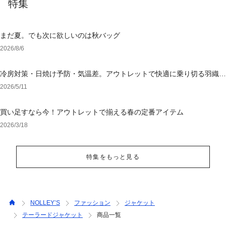
特集
まだ夏。でも次に欲しいのは秋バッグ
2026/8/6
冷房対策・日焼け予防・気温差。アウトレットで快適に乗り切る羽織り
選び
2026/5/11
買い足すなら今！アウトレットで揃える春の定番アイテム
2026/3/18
特集をもっと見る
NOLLEY’S
ファッション
ジャケット
テーラードジャケット
商品一覧