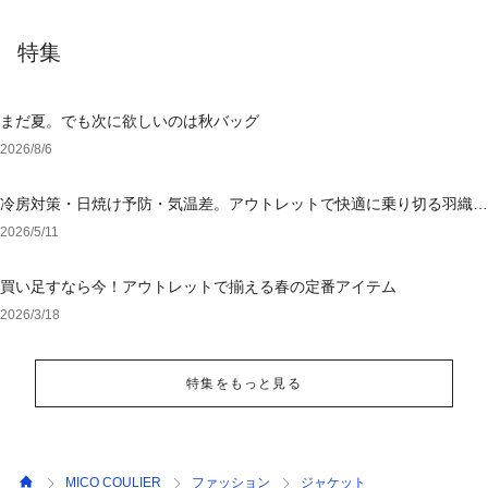
特集
まだ夏。でも次に欲しいのは秋バッグ
2026/8/6
冷房対策・日焼け予防・気温差。アウトレットで快適に乗り切る羽織り
選び
2026/5/11
買い足すなら今！アウトレットで揃える春の定番アイテム
2026/3/18
特集をもっと見る
MICO COULIER
ファッション
ジャケット