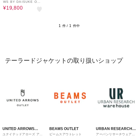
WS BY DAISUKE OBA
NA for WOMEN＞+10
¥19,800
D/SL JACKET/テーラー
ドジャケット
1
1
件 /
件中
テーラードジャケットの取り扱いショップ
UNITED ARROWS
BEAMS OUTLET
URBAN RESEARCH
ユナイテッドアローズ アウ
ビームスアウトレット
アーバンリサーチウェアハ
OUTLET
ware house
トレット
ウス