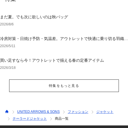
まだ夏。でも次に欲しいのは秋バッグ
2026/8/6
冷房対策・日焼け予防・気温差。アウトレットで快適に乗り切る羽織り
選び
2026/5/11
買い足すなら今！アウトレットで揃える春の定番アイテム
2026/3/18
特集をもっと見る
UNITED ARROWS & SONS
ファッション
ジャケット
テーラードジャケット
商品一覧