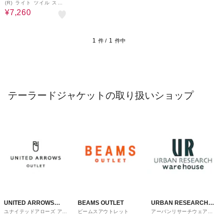
(R) ライト ツイル スト
レッチ リラックス ジャ
¥7,260
ケット(セットアップ対
応)◇
1
1
件 /
件中
テーラードジャケットの取り扱いショップ
UNITED ARROWS
BEAMS OUTLET
URBAN RESEARCH
ユナイテッドアローズ アウ
ビームスアウトレット
アーバンリサーチウェアハ
OUTLET
ware house
トレット
ウス