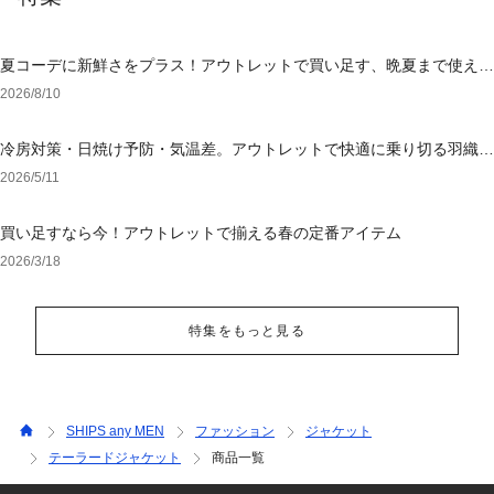
夏コーデに新鮮さをプラス！アウトレットで買い足す、晩夏まで使える
アイテム
2026/8/10
冷房対策・日焼け予防・気温差。アウトレットで快適に乗り切る羽織り
選び
2026/5/11
買い足すなら今！アウトレットで揃える春の定番アイテム
2026/3/18
特集をもっと見る
SHIPS any MEN
ファッション
ジャケット
テーラードジャケット
商品一覧