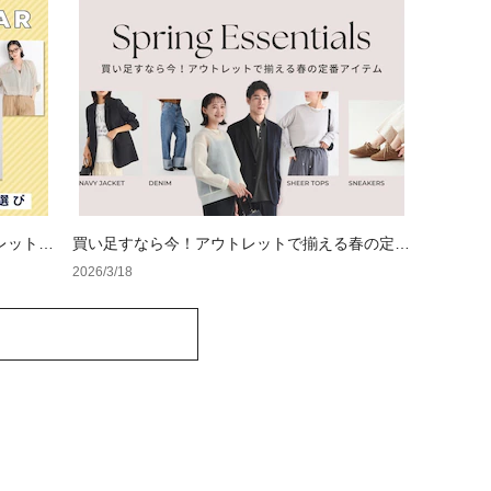
レットで
買い足すなら今！アウトレットで揃える春の定番
アイテム
2026/3/18