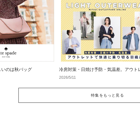
しいのは秋バッグ
冷房対策・日焼け予防・気温差。アウト
快適に乗り切る羽織り選び
2026/5/11
特集をもっと見る