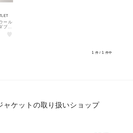
TLET
＞ ウール
ダブル
ジャケ
1
1
件 /
件中
ジャケットの取り扱いショップ