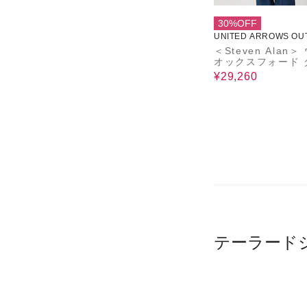
30%OFF
UNITED ARROWS OU
＜Steven Alan
オックスフォード 
ブレステッド 6B 
¥29,260
ット
テーラード