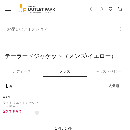
お探しのアイテムは？
テーラードジャケット（メンズ/イエロー）
レディース
メンズ
キッズ・ベビー
1
人気順
件
50%OFF
VAN
ライトウエイトジャケッ
ト＜綿麻＞
¥23,650
1
1
件 /
件中