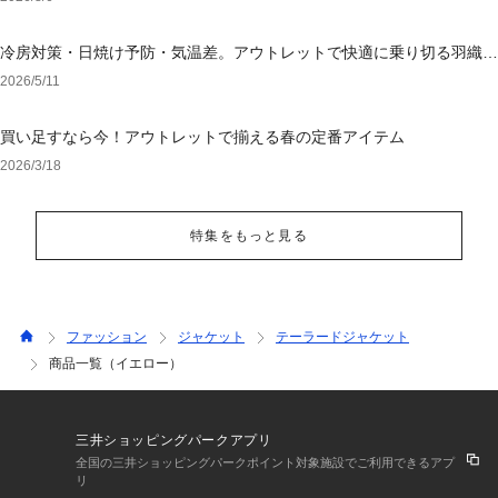
冷房対策・日焼け予防・気温差。アウトレットで快適に乗り切る羽織り
選び
2026/5/11
買い足すなら今！アウトレットで揃える春の定番アイテム
2026/3/18
特集をもっと見る
ファッション
ジャケット
テーラードジャケット
商品一覧（イエロー）
三井ショッピングパークアプリ
全国の三井ショッピングパークポイント対象施設でご利用できるアプ
リ