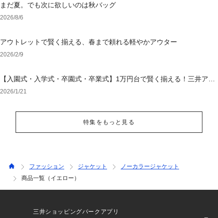
まだ夏。でも次に欲しいのは秋バッグ
2026/8/6
アウトレットで賢く揃える、春まで頼れる軽やかアウター
2026/2/9
【入園式・入学式・卒園式・卒業式】1万円台で賢く揃える！三井アウ
トレットパーク オンラインで選ぶ「失敗しないセレモニー服」
2026/1/21
特集をもっと見る
ファッション
ジャケット
ノーカラージャケット
商品一覧（イエロー）
三井ショッピングパークアプリ