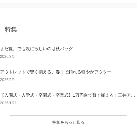
特集
まだ夏。でも次に欲しいのは秋バッグ
2026/8/6
アウトレットで賢く揃える、春まで頼れる軽やかアウター
2026/2/9
【入園式・入学式・卒園式・卒業式】1万円台で賢く揃える！三井アウ
トレットパーク オンラインで選ぶ「失敗しないセレモニー服」
2026/1/21
特集をもっと見る