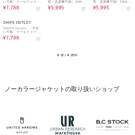
い可能〉ウールライク ノ
乾・洗濯機可能〉2WAY
乾・洗濯機可能〉2WAY
ーカラー ジャケット
ストレッチ ノーカラー
ストレッチ ノーカラー
¥7,788
¥5,995
¥5,995
ジャケット◇
ジャケット◇
40%OFF
SHIPS OUTLET
SHIPS Colors: 〈手洗
い可能〉ウールライク ノ
ーカラー ジャケット
¥7,788
4
4
件 /
件中
ノーカラージャケットの取り扱いショップ