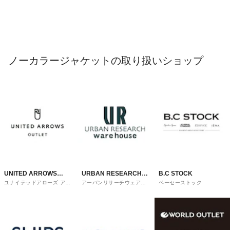
ノーカラージャケットの取り扱いショップ
UNITED ARROWS
URBAN RESEARCH
B.C STOCK
ユナイテッドアローズ アウ
アーバンリサーチウェアハ
ベーセーストック
OUTLET
ware house
トレット
ウス