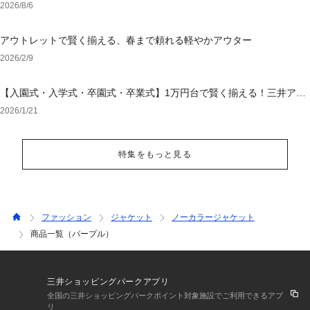
2026/8/6
アウトレットで賢く揃える、春まで頼れる軽やかアウター
2026/2/9
【入園式・入学式・卒園式・卒業式】1万円台で賢く揃える！三井アウ
トレットパーク オンラインで選ぶ「失敗しないセレモニー服」
2026/1/21
特集をもっと見る
ファッション
ジャケット
ノーカラージャケット
商品一覧（パープル）
三井ショッピングパークアプリ
全国の三井ショッピングパークポイント対象施設でご利用できるアプ
リ