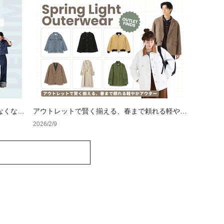
なくなる
アウトレットで賢く揃える、春まで頼れる軽やか
アウター
2026/2/9