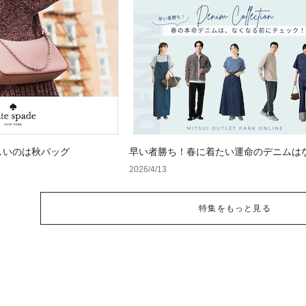
しいのは秋バッグ
早い者勝ち！春に着たい運命のデニムは
前にチェック！
2026/4/13
特集をもっと見る