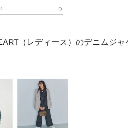
？
 HEART（レディース）のデニムジ