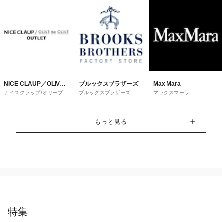
NICE CLAUP／OLIVE
ブルックスブラザーズ
Max Mara
ナイスクラップ/オリーブ・
ブルックスブラザーズ
マックスマーラ
des OLIVE
デ・オリーブ
もっと見る
特集