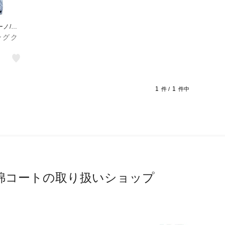
ーノ/ペ
ングク
1
1
件 /
件中
綿コートの取り扱いショップ