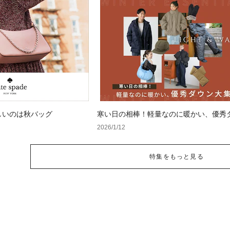
しいのは秋バッグ
寒い日の相棒！軽量なのに暖かい、優秀
集合
2026/1/12
特集をもっと見る