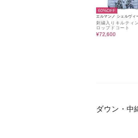
60%OFF
エルマンノ シェルヴィ
セリコ
刺繍入りキルティ
ロップドコート
¥72,600
ダウン・中