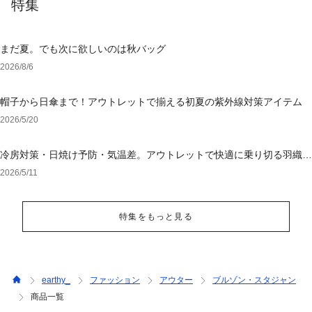
特集
まだ夏。でも次に欲しいのは秋バッグ
2026/8/6
帽子から日傘まで！アウトレットで揃える初夏の紫外線対策アイテム
2026/5/20
冷房対策・日焼け予防・気温差。アウトレットで快適に乗り切る羽織り
選び
2026/5/11
特集をもっと見る
earthy_
ファッション
アウター
ブルゾン・スタジャン
商品一覧