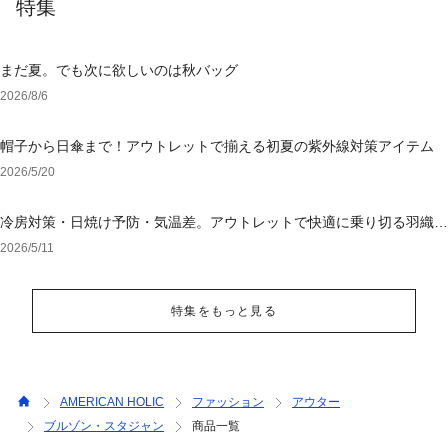
特集
まだ夏。でも次に欲しいのは秋バッグ
2026/8/6
帽子から日傘まで！アウトレットで揃える初夏の紫外線対策アイテム
2026/5/20
冷房対策・日焼け予防・気温差。アウトレットで快適に乗り切る羽織り
選び
2026/5/11
特集をもっと見る
AMERICAN HOLIC
ファッション
アウター
ブルゾン・スタジャン
商品一覧