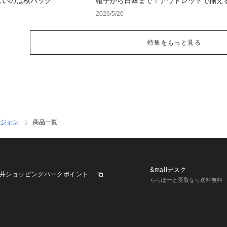
しいのは秋バッグ
帽子から日傘まで！アウトレットで揃え
紫外線対策アイテム
2026/5/20
特集をもっと見る
タジャン
商品一覧
&mallデスク
井ショッピングパークポイント
ららぽーと受取なら送料無料