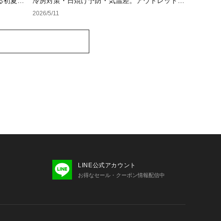
る初夏の
冷房対策・日焼け予防・気温差。アウトレットで
快適に乗り切る羽織り選び
2026/5/11
LINE公式アカウント
お得なセール・クーポン情報配信中