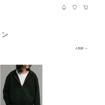
ャン
人気順