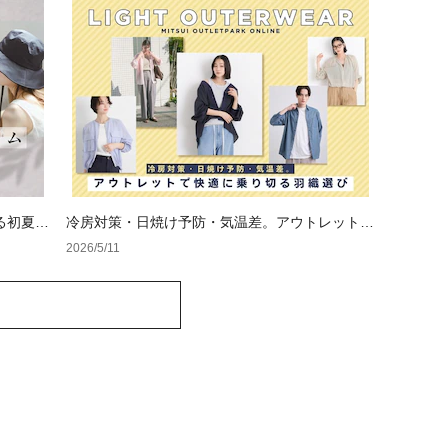
る初夏の
冷房対策・日焼け予防・気温差。アウトレットで
快適に乗り切る羽織り選び
2026/5/11