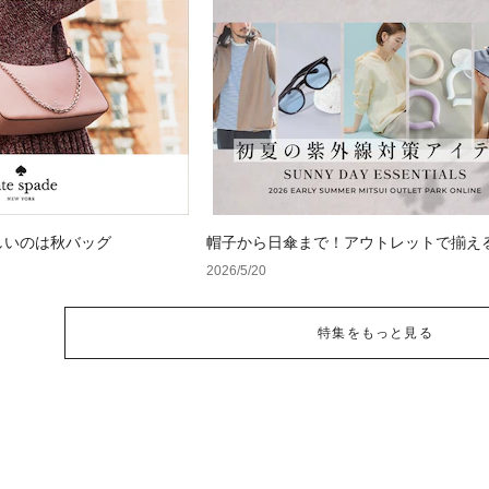
しいのは秋バッグ
帽子から日傘まで！アウトレットで揃え
紫外線対策アイテム
2026/5/20
特集をもっと見る