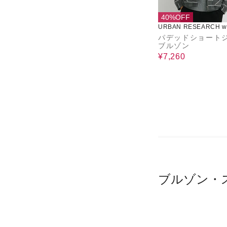
40%OFF
URBAN RESEARCH wa
use
パデッドショート
ブルゾン
¥7,260
ブルゾン・