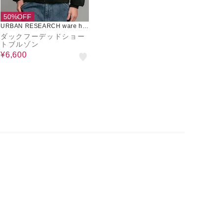
50%OFF
URBAN RESEARCH ware ho
use
ダックフーデッドショー
トブルゾン
¥6,600