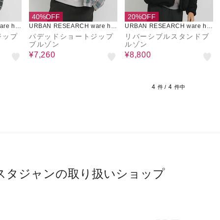
40%OFF
20%OFF
re ho
URBAN RESEARCH ware ho
URBAN RESEARCH ware ho
use
use
ジップ
パデッドショートジップ
リバーシブルスタンドブ
ブルゾン
ルゾン
¥7,260
¥8,800
4
4
件 /
件中
スタジャンの取り扱いショップ