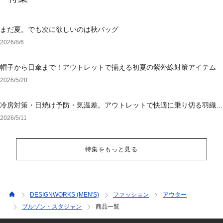
まだ夏。でも次に欲しいのは秋バッグ
2026/8/6
帽子から日傘まで！アウトレットで揃える初夏の紫外線対策アイテム
2026/5/20
冷房対策・日焼け予防・気温差。アウトレットで快適に乗り切る羽織り
選び
2026/5/11
特集をもっと見る
DESIGNWORKS (MEN'S)
ファッション
アウター
ブルゾン・スタジャン
商品一覧