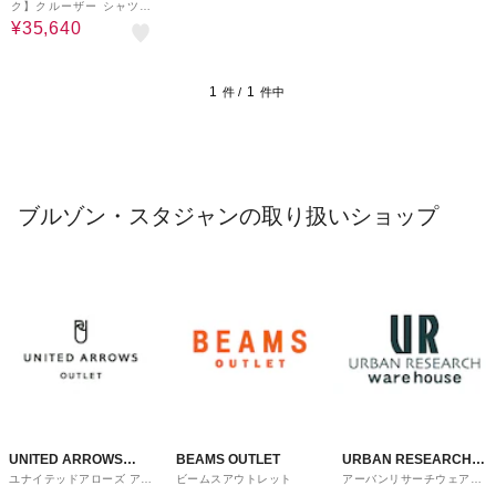
ク】クルーザー シャツ
ジャケット
¥35,640
1
1
件 /
件中
ブルゾン・スタジャンの取り扱いショップ
UNITED ARROWS
BEAMS OUTLET
URBAN RESEARCH
ユナイテッドアローズ アウ
ビームスアウトレット
アーバンリサーチウェアハ
OUTLET
ware house
トレット
ウス