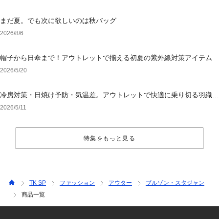
まだ夏。でも次に欲しいのは秋バッグ
2026/8/6
帽子から日傘まで！アウトレットで揃える初夏の紫外線対策アイテム
2026/5/20
冷房対策・日焼け予防・気温差。アウトレットで快適に乗り切る羽織り
選び
2026/5/11
特集をもっと見る
TK SP
ファッション
アウター
ブルゾン・スタジャン
商品一覧