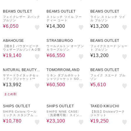
50%OFF
BEAMS OUTLET
BEAMS OUTLET
BEAMS OUTLET
フェイクレザー ヌバック
ストレッチ ツイル フー
ライン ストレッチ ツイ
ブルゾン
ディー コート
ル ブルゾン
¥6,050
¥14,300
¥13,200
40%OFF
50%OFF
ABAHOUSE
STRASBURGO
BEAMS OUTLET
【撥水】パウダーピーチ
ウールメルトン オープン
フェイクスエード ショー
ウェザーブルゾン/ A-2型
カラーブルゾン
ト ブルゾン
¥19,140
¥66,550
¥13,200
50%OFF
40%OFF
NATURAL BEAUTY B
TOMORROWLAND
BEAMS OUTLET
ASIC
サマードライタッチセッ
リネン ダブルポケット
フェイク スエード ブル
トアップジャケット**
シャツジャケット SOLB
ゾン
IATI
¥13,992
¥60,500
¥5,610
まとめ割
30%OFF
40%OFF
30%OFF
SHIPS OUTLET
SHIPS OUTLET
TAKEO KIKUCHI
SHIPS Colors:ウール
SHIPS NINE CASE:
【別注】Dickiesワーク
ミックス スタジアム ブ
〈洗濯機可能〉スイング
ジャケット
ルゾン
トップ
¥10,780
¥23,100
¥19,250
60%OFF
60%OFF
10%OFF