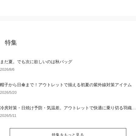
特集
まだ夏。でも次に欲しいのは秋バッグ
2026/8/6
帽子から日傘まで！アウトレットで揃える初夏の紫外線対策アイテム
2026/5/20
冷房対策・日焼け予防・気温差。アウトレットで快適に乗り切る羽織り
選び
2026/5/11
特集をもっと見る