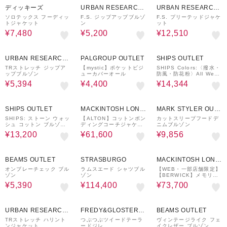
ディッキーズ
URBAN RESEARCH
URBAN RESEARCH
ware house
ware house
ソロテックス フーディッ
F.S. ジップアップブルゾ
F.S. プリーテッドジャケ
トジャケット
ン
ット
¥7,480
¥5,200
¥12,510
40%OFF
60%OFF
20%OFF
URBAN RESEARCH
PALGROUP OUTLET
SHIPS OUTLET
ware house
TRストレッチ ジップア
【mystic】ポケットビジ
SHIPS Colors:〈撥水・
ップブルゾン
ューカバーオール
防風・防花粉〉All Weat
her Tex 中綿 ブルゾン
¥5,394
¥4,400
¥14,344
40%OFF
30%OFF
30%OFF
SHIPS OUTLET
MACKINTOSH LOND
MARK STYLER OUT
ON
LET
SHIPS: ストーン ウォッ
【ALTON】コットンボン
カットスリーブフードデ
シュ コットン ブルゾン
ディングコーチジャケッ
ニムブルゾン
(セットアップ対応)
ト
¥13,200
¥61,600
¥9,856
50%OFF
60%OFF
25%OFF
BEAMS OUTLET
STRASBURGO
MACKINTOSH LOND
ON
オンブレーチェック ブル
ラムスエード シャツブル
【WEB・一部店舗限定】
ゾン
ゾン
【BERWICK】メモリー
ストレッチフーデッドブ
¥5,390
¥114,400
¥73,700
ルゾン
40%OFF
50%OFF
50%OFF
URBAN RESEARCH
FREDY&GLOSTER O
BEAMS OUTLET
ware house
UTLET
TRストレッチ ハリント
つぶつぶツイードテーラ
ヴィンテージライク フェ
ンジャケット
ードジレ
イクレザー ブルゾン