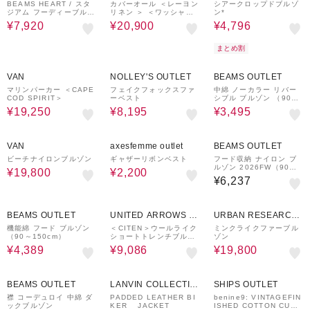
ASIC
BEAMS HEART / スタ
カバーオール ＜レーヨン
シアークロップドブルゾ
ジアム フーディーブルゾ
リネン ＞ ＜ワッシャー
ン*
ン
加工 ＞
¥7,920
¥20,900
¥4,796
まとめ割
50%OFF
50%OFF
30%OFF
VAN
NOLLEY'S OUTLET
BEAMS OUTLET
マリンパーカー ＜CAPE
フェイクフォックスファ
中綿 ノーカラー リバー
COD SPIRIT＞
ーベスト
シブル ブルゾン （90～
150cm）
¥19,250
¥8,195
¥3,495
50%OFF
50%OFF
VAN
axesfemme outlet
BEAMS OUTLET
ビーチナイロンブルゾン
ギャザーリボンベスト
フード収納 ナイロン ブ
ルゾン 2026FW（90～1
¥19,800
¥2,200
50cm） ウィンドブレー
¥6,237
カー 軽アウター 羽織り
プチプラ
30%OFF
30%OFF
50%OFF
BEAMS OUTLET
UNITED ARROWS O
URBAN RESEARCH
UTLET
ware house
機能綿 フード ブルゾン
＜CITEN＞ウールライク
ミンクライクファーブル
（90～150cm）
ショートトレンチブルゾ
ゾン
ン
¥4,389
¥9,086
¥19,800
50%OFF
40%OFF
50%OFF
BEAMS OUTLET
LANVIN COLLECTIO
SHIPS OUTLET
N
襟 コーデュロイ 中綿 ダ
PADDED LEATHER BI
benine9: VINTAGEFIN
ックブルゾン
KER JACKET
ISHED COTTON CUPR