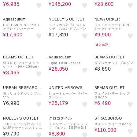
A SAFARI JACKET
¥6,985
¥145,200
¥28,600
50%OFF
70%OFF
Aquascutum
NOLLEY'S OUTLET
NEWYORKER
GOLF MEN リップスト
《ビジカジ対応》ストレ
フェイクスエード CPO
ップレインパーカー
ッチ スタンドブルゾン
シャツジャケット
¥17,600
¥17,820
¥9,900
まとめ割
30%OFF
70%OFF
BEAMS OUTLET
Aquascutum
BEAMS OUTLET
切り替え フリース ジャ
Light Field Jacket
ダブルポケット ブルゾン
ケット （90～150cm）
¥28,050
¥8,690
¥3,465
30%OFF
50%OFF
URBAN RESEARCH
UNITED ARROWS O
BEAMS OUTLET
ware house
UTLET
ヨウリュウドルマンブル
ショートビーバー リバー
フェイクレザー ジップ
ゾン
ブルゾン
ブルゾン
¥6,990
¥25,179
¥6,490
50%OFF
50%OFF
NOLLEY'S OUTLET
クロコダイル
STRASBURGO
《セットアップ対応》CI
シャンブレーツイル ジッ
スタンドカラーブルゾン
CA配合サークルストレッ
プ ブルゾン【吸汗速乾】
¥110,000
チパーカー
¥9,790
¥8,800