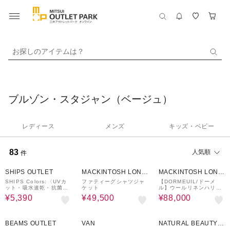
お探しのアイテムは？
ブルゾン・スタジャン（ベージュ）
レディース
メンズ
キッズ・ベビー
83
人気順
件
30%OFF
25%OFF
20%OFF
SHIPS OUTLET
MACKINTOSH LOND
MACKINTOSH LOND
ON
ON
SHIPS Colors:〈UVカ
ファティーグシャツジャ
【DORMEUIL/ドーメ
ット・吸水速乾・抗菌防
ケット
ル】ウールリネンハリン
臭〉サーパスウェーブ パ
トンジャケット
¥5,390
¥49,500
¥88,000
ーカー◇
40%OFF
50%OFF
60%OFF
BEAMS OUTLET
VAN
NATURAL BEAUTY B