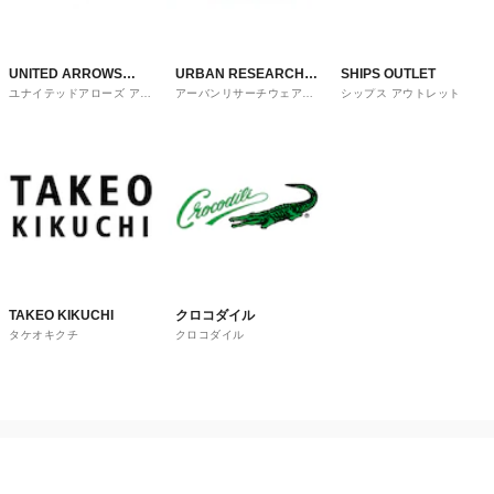
UNITED ARROWS
URBAN RESEARCH
SHIPS OUTLET
ユナイテッドアローズ アウ
アーバンリサーチウェアハ
シップス アウトレット
OUTLET
ware house
トレット
ウス
TAKEO KIKUCHI
クロコダイル
タケオキクチ
クロコダイル