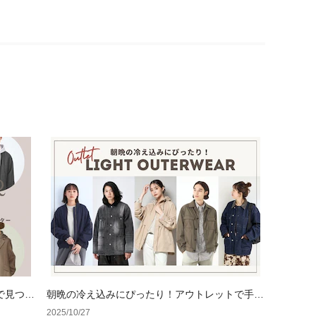
で見つか
朝晩の冷え込みにぴったり！アウトレットで手に
入る軽アウター
2025/10/27