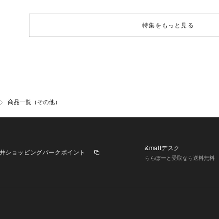
特集をもっと見る
商品一覧（その他）
&mallデスク
井ショッピングパークポイント
ららぽーと受取なら送料無料