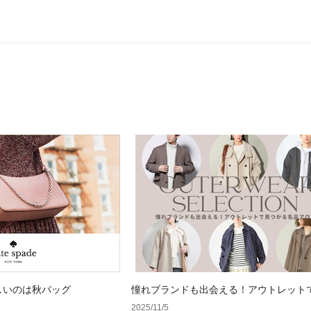
しいのは秋バッグ
憧れブランドも出会える！アウトレット
る名品アウター
2025/11/5