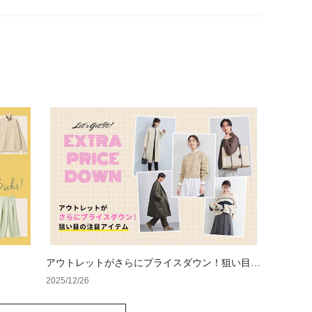
アウトレットがさらにプライスダウン！狙い目の
注目アイテム
2025/12/26