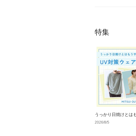
特集
うっかり日焼けとは
で見つけるUV対策ウ
2026/8/5