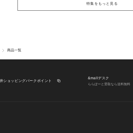
特集をもっと見る
商品一覧
&mallデスク
井ショッピングパークポイント
ららぽーと受取なら送料無料