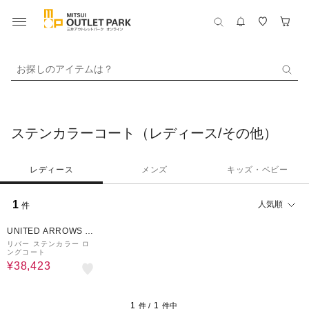
お探しのアイテムは？
ステンカラーコート（レディース/その他）
レディース
メンズ
キッズ・ベビー
1
人気順
件
30%OFF
UNITED ARROWS O
UTLET
リバー ステンカラー ロ
ングコート
¥38,423
1
1
件 /
件中