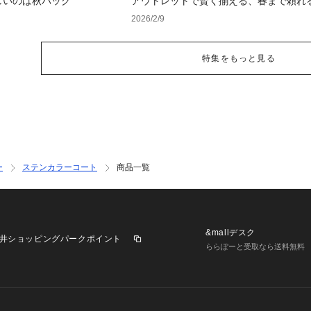
しいのは秋バッグ
アウトレットで賢く揃える、春まで頼れ
アウター
2026/2/9
特集をもっと見る
ー
ステンカラーコート
商品一覧
&mallデスク
井ショッピングパークポイント
ららぽーと受取なら送料無料