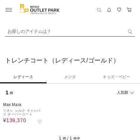
お探しのアイテムは？
トレンチコート（レディース/ゴールド）
レディース
メンズ
キッズ・ベビー
1
人気順
件
50%OFF
Max Mara
リネン シルク キャンバ
ス オーバーコート
¥139,370
1
1
件 /
件中