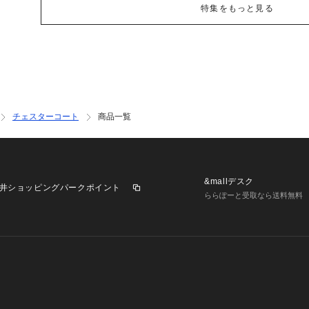
特集をもっと見る
チェスターコート
商品一覧
&mallデスク
井ショッピングパークポイント
ららぽーと受取なら送料無料