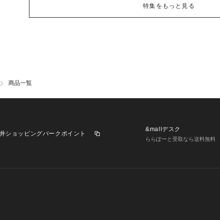
特集をもっと見る
商品一覧
&mallデスク
井ショッピングパークポイント
ららぽーと受取なら送料無料